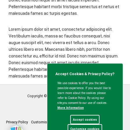
Pellentesque habitant morbi tristique senectus et netus et
malesuada fames ac turpis egestas.
Lorem ipsum dolor sit amet, consectetur adipiscing elit.
Vestibulum iaculis, massa ac faucibus consequat, nisi
augue suscipit elit, nec viverra est tellus a arcu. Donec
ultrices libero eros. Maecenas libero nibh, porttitor non
consectetur eu, efficitur id nisl. Donec non maximus ipsum.
Donec euismod neque sit amet iaculis imperdiet.
Pellentesque habitant morbi tristique senectus et netus et
Accept Cookies & Privacy Policy?
malesuada fames ac turpis egestas.
We use cookies to offer you the best
possible experience. If you would like to
learn more about the cookies please
Copyright © Calvert Green Parish Council
2026
refer to Cookie Policy. By using our
site,you consent to our use of cookies.
More Information
Accept cookies
Privacy Policy
Customise Cookies
Accessibility statement
Sitemap
Customise cookies