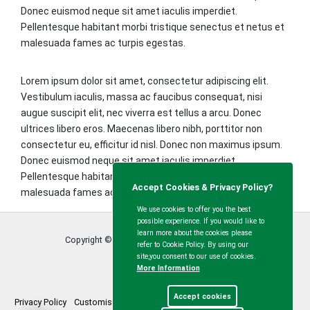
Donec euismod neque sit amet iaculis imperdiet.
Pellentesque habitant morbi tristique senectus et netus et
malesuada fames ac turpis egestas.
Lorem ipsum dolor sit amet, consectetur adipiscing elit.
Vestibulum iaculis, massa ac faucibus consequat, nisi
augue suscipit elit, nec viverra est tellus a arcu. Donec
ultrices libero eros. Maecenas libero nibh, porttitor non
consectetur eu, efficitur id nisl. Donec non maximus ipsum.
Donec euismod neque sit amet iaculis imperdiet.
Pellentesque habitant morbi tristique senectus et netus et
Accept Cookies & Privacy Policy?
malesuada fames ac turpis egestas.
We use cookies to offer you the best
possible experience. If you would like to
learn more about the cookies please
Copyright © Calvert Green Parish Council
2026
refer to Cookie Policy. By using our
site,you consent to our use of cookies.
More Information
Accept cookies
Privacy Policy
Customise Cookies
Accessibility statement
Sitemap