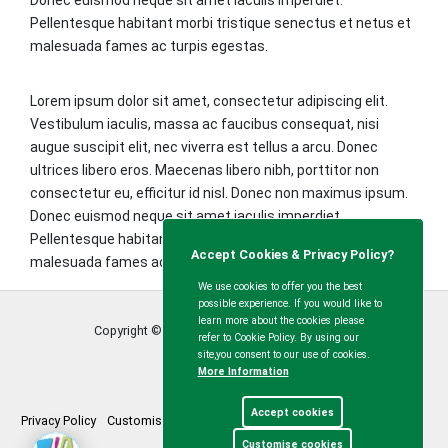
Pellentesque habitant morbi tristique senectus et netus et
malesuada fames ac turpis egestas.
Lorem ipsum dolor sit amet, consectetur adipiscing elit.
Vestibulum iaculis, massa ac faucibus consequat, nisi
augue suscipit elit, nec viverra est tellus a arcu. Donec
ultrices libero eros. Maecenas libero nibh, porttitor non
consectetur eu, efficitur id nisl. Donec non maximus ipsum.
Donec euismod neque sit amet iaculis imperdiet.
Pellentesque habitant morbi tristique senectus et netus et
Accept Cookies & Privacy Policy?
malesuada fames ac turpis egestas.
We use cookies to offer you the best
possible experience. If you would like to
learn more about the cookies please
Copyright © Calvert Green Parish Council
2026
refer to Cookie Policy. By using our
site,you consent to our use of cookies.
More Information
Accept cookies
Privacy Policy
Customise Cookies
Accessibility statement
Sitemap
Customise cookies